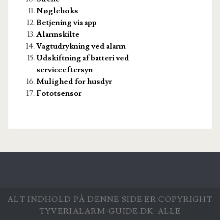
Nøgleboks
Betjening via app
Alarmskilte
Vagtudrykning ved alarm
Udskiftning af batteri ved
serviceeftersyn
Mulighed for husdyr
Fototsensor
ALT INDHOLD PÅ DENNE SIDE ER COPYRIGHT
TYVERIALARM-GUIDE.DK. ALLE