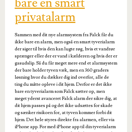
bare en smart
privatalarm
Sammen med dit nye alarmsystem fra Falck får du
ikke bare en alarm, men også en smart tyverialarm
der siger til hvis den kan lugte røg, hvis et vandrør
sprænger eller der er vand i kælderen og hvis der er
gasudslip. Så du får meget mere end et alarmsystem
der bare holder tyven væk, men en 360 graders
løsning hvor du dækker dig ind overfor, alle de
ting du måtte opleve i dit hjem. Derfor er det ikke
bare en tyverialarm som Falck sætter op, men
meget yderst avanceret Falck alarm der sikre dig, at
dit hjem passes på og det ikke udsættes for skade
og sænker risikoen for, at tyven kommer forbi dit
hjem. Det hele styres direkte fra alarmen, eller via
iPhone app. For med iPhone app til din tyverialarm