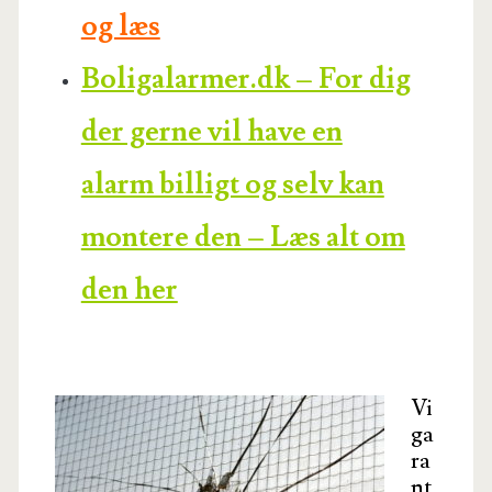
og læs
Boligalarmer.dk – For dig
der gerne vil have en
alarm billigt og selv kan
montere den – Læs alt om
den her
Vi
ga
ra
nt