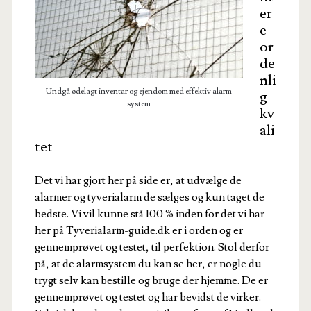
er
e
or
de
nli
Undgå ødelagt inventar og ejendom med effektiv alarm
g
system
kv
ali
tet
Det vi har gjort her på side er, at udvælge de
alarmer og tyverialarm de sælges og kun taget de
bedste. Vi vil kunne stå 100 % inden for det vi har
her på Tyverialarm-guide.dk er i orden og er
gennemprøvet og testet, til perfektion. Stol derfor
på, at de alarmsystem du kan se her, er nogle du
trygt selv kan bestille og bruge der hjemme. De er
gennemprøvet og testet og har bevidst de virker.