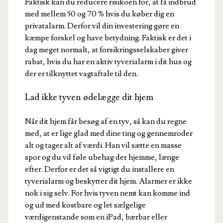
Faktisk kan du reducere risikoen for, at få indbrud
med mellem 50 og 70 % hvis du køber dig en
privatalarm. Derfor vil din investering gøre en
kæmpe forskel og have betydning. Faktisk er det i
dag meget normalt, at forsikringsselskaber giver
rabat, hvis du har en aktiv tyverialarm i dit hus og
der er tilknyttet vagtaftale til den.
Lad ikke tyven ødelægge dit hjem
Når dit hjem får besøg af en tyv, så kan du regne
med, at er lige glad med dine ting og gennemroder
alt og tager alt af værdi. Han vil sætte en masse
spor og du vil føle ubehag der hjemme, længe
efter. Derfor er det så vigtigt du installere en
tyverialarm og beskytter dit hjem. Alarmer er ikke
nok i sig selv. For hvis tyven nemt kan komme ind
og ud med kostbare og let sælgelige
værdigenstande som en iPad, bærbar eller