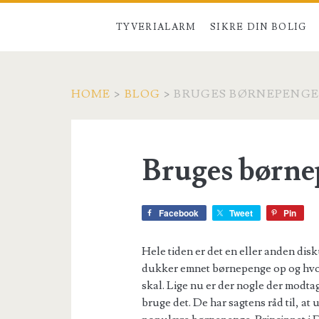
TYVERIALARM
SIKRE DIN BOLIG
HOME
>
BLOG
>
BRUGES BØRNEPENGE
Bruges børne
Facebook
Tweet
Pin
Hele tiden er det en eller anden dis
dukker emnet børnepenge op og hvor 
skal. Lige nu er der nogle der modt
bruge det. De har sagtens råd til, a