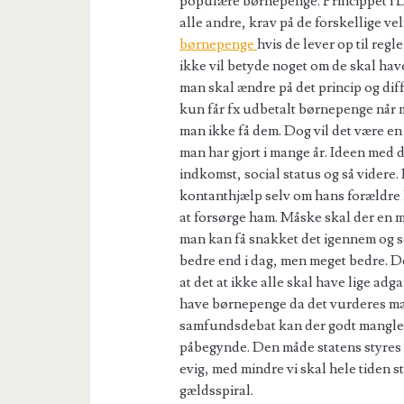
populære børnepenge. Princippet i Dan
alle andre, krav på de forskellige vel
børnepenge
hvis de lever op til regl
ikke vil betyde noget om de skal ha
man skal ændre på det princip og dif
kun får fx udbetalt børnepenge når
man ikke få dem. Dog vil det være en
man har gjort i mange år. Ideen med d
indkomst, social status og så videre.
kontanthjælp selv om hans forældre ha
at forsørge ham. Måske skal der en 
man kan få snakket det igennem og se
bedre end i dag, men meget bedre. De
at det at ikke alle skal have lige ad
have børnepenge da det vurderes man
samfundsdebat kan der godt mangle o
påbegynde. Den måde statens styres n
evig, med mindre vi skal hele tiden s
gældsspiral.