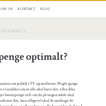
OM OS
KONTAKT
BLOG
 OPTIMALT?
penge optimalt?
kussion om politik i TV og medierne. Nogle gange
vi snakker om at alle skal have det, eller ikke
ager børnepenge selv om de på nogen måde skal
t undvære det, men alligevel skal de modtage de