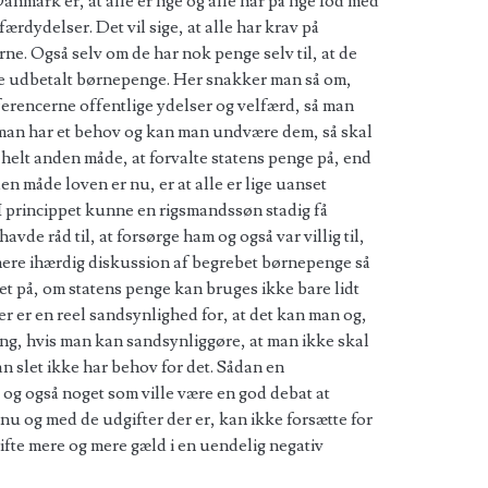
mark er, at alle er lige og alle har på lige fod med
færdydelser. Det vil sige, at alle har krav på
erne. Også selv om de har nok penge selv til, at de
ve udbetalt børnepenge. Her snakker man så om,
ferencerne offentlige ydelser og velfærd, så man
 man har et behov og kan man undvære dem, så skal
 helt anden måde, at forvalte statens penge på, end
en måde loven er nu, er at alle er lige uanset
 I princippet kunne en rigsmandssøn stadig få
vde råd til, at forsørge ham og også var villig til,
mere ihærdig diskussion af begrebet børnepenge så
t på, om statens penge kan bruges ikke bare lidt
r er en reel sandsynlighed for, at det kan man og,
gang, hvis man kan sandsynliggøre, at man ikke skal
 slet ikke har behov for det. Sådan en
g også noget som ville være en god debat at
u og med de udgifter der er, kan ikke forsætte for
tifte mere og mere gæld i en uendelig negativ