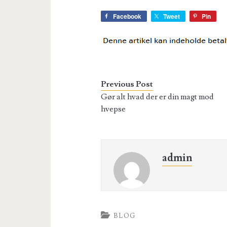
Facebook
Tweet
Pin
Previous Post
Gør alt hvad der er din magt mod
hvepse
admin
BLOG